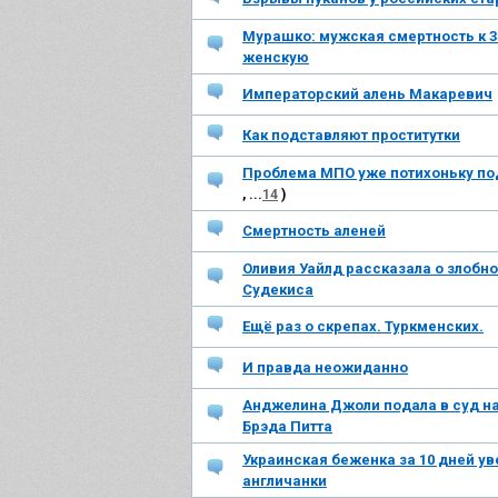
Мурашко: мужская смертность к 
женскую
Императорский алень Макаревич
Как подставляют проститутки
Проблема МПО уже потихоньку по
, ...
14
)
Смертность аленей
Оливия Уайлд рассказала о злобн
Судекиса
Ещё раз о скрепах. Туркменских.
И правда неожиданно
Анджелина Джоли подала в суд на
Брэда Питта
Украинская беженка за 10 дней у
англичанки