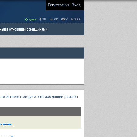
Регистрация
Вход
донат
FB
VK
Y
RSS
Анализ отношений с женщинами
 права мужчин
РАЗДЕЛ: Отцы и Дети
овой темы войдите в подходящий раздел
жчинам.