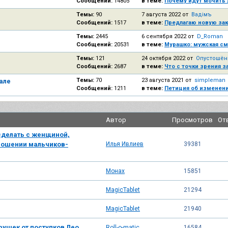
Сообщений:
14805
в теме:
Почему идут мочить 
Темы:
90
7 августа 2022 от
Вадiмъ
Сообщений:
1517
в теме:
Предлагаю новую за
Темы:
2445
6 сентября 2022 от
D_Roman
Сообщений:
20531
в теме:
Мурашко: мужская см
женскую
Темы:
121
24 октября 2022 от
Опустошё
Сообщений:
2687
в теме:
Что с точки зрения 
оправдывающей педофилию 
Темы:
70
23 августа 2021 от
simpleman
але
Сообщений:
1211
в теме:
Петиция об изменени
Автор
Просмотров
От
 сделать с женщиной,
ошении мальчиков-
Илья Ивлиев
39381
Монах
15851
MagicTablet
21294
MagicTablet
21940
рушек от поступков Лео.
Roll-o-matic
16584