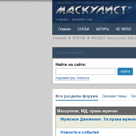
маносфера и место общения мужчин
18+
о проекте
рассказать о нас
Главная
СТАТЬИ
АВТОРЫ
НЕ ЧИТАЛ
Главная
ФОРУМ
РАЗДЕЛ: Маскулизм, МД 
Ветка: Расстаюсь или Развожусь. САНЧАС
Вет
Поиск по форуму
РАЗДЕЛ: Разное
УЧЕБНИК
ТРИЛОГИЯ
В
Найти на сайте:
параметры поиска
Все разделы форума
Свежие темы
Св
Маскулизм, МД, права мужчин
Мужское Движение. За права мужчи
Новости и события