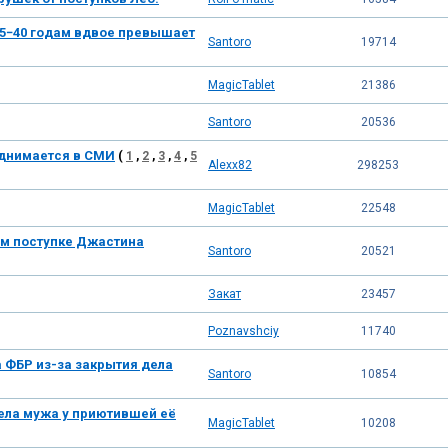
35−40 годам вдвое превышает
Santoro
19714
MagicTablet
21386
Santoro
20536
днимается в СМИ
(
1
,
2
,
3
,
4
,
5
Alexx82
298253
MagicTablet
22548
ом поступке Джастина
Santoro
20521
Закат
23457
Poznavshciy
11740
 ФБР из-за закрытия дела
Santoro
10854
вела мужа у приютившей её
MagicTablet
10208