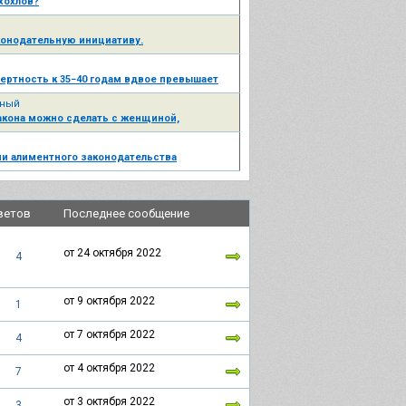
хохлов?
конодательную инициативу.
ертность к 35−40 годам вдвое превышает
нный
закона можно сделать с женщиной,
в отношении мальчиков-подростков?
и алиментного законодательства
ветов
Последнее сообщение
от 24 октября 2022
4
от 9 октября 2022
1
от 7 октября 2022
4
от 4 октября 2022
7
от 3 октября 2022
3