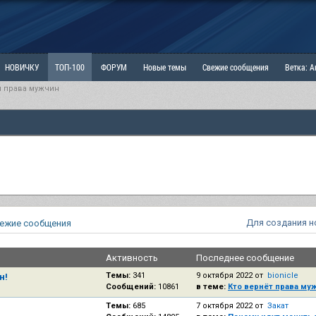
НОВИЧКУ
ТОП-100
ФОРУМ
Новые темы
Свежие сообщения
Ветка: 
и права мужчин
ка: Наболевшее. Выскажись!
РАЗДЕЛ: Мы и Женщины
РАЗДЕЛ: Маскулизм, МД и
ИТРИНА
КОПИЛКА
ОТНОШЕНИЯ
Для создания н
ежие сообщения
Активность
Последнее сообщение
Темы:
341
9 октября 2022 от
bionicle
н!
Сообщений:
10861
в теме:
Кто вернёт права му
Темы:
685
7 октября 2022 от
Закат