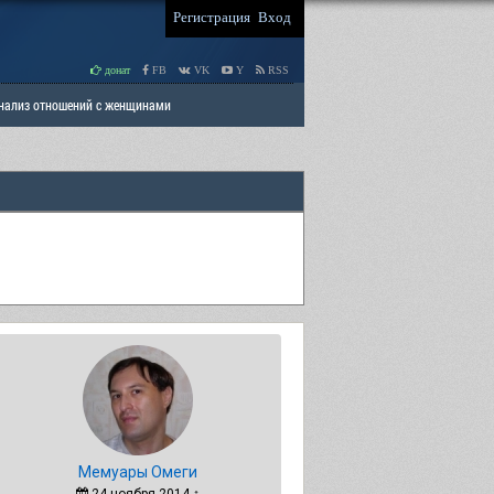
Регистрация
Вход
донат
FB
VK
Y
RSS
Анализ отношений с женщинами
 права мужчин
РАЗДЕЛ: Отцы и Дети
Мемуары Омеги