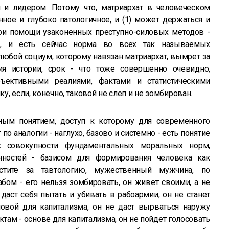
 и лидером. Потому что, матриархат в человеческом
нное и глубоко патологичное, и (1) может держаться и
ри помощи узаконенных преступно-силовых методов -
о, и есть сейчас норма во всех так называемых
 любой социум, которому навязан матриархат, вымрет за
ия истории, срок - что тоже совершенно очевидно,
бъективными реалиями, фактами и статистическими
, если, конечно, таковой не слеп и не зомбирован.
ым понятием, доступ к которому для современного
о аналогии - наглухо, базово и системно - есть понятие
ак совокупности фундаментальных моральных норм,
нностей - базисом для формирования человека как
стите за тавтологию, мужественный мужчина, по
ом - его нельзя зомбировать, он живет своими, а не
 даст себя пытать и убивать в рабоармии, он не станет
овой для капитализма, он не даст вырваться наружу
ам - основе для капитализма, он не пойдет голосовать