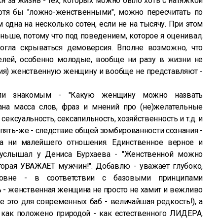
я за жизнь - тех, которых можно было хоть с натяжкой
хотя бы "ложно-женственными", можно пересчитать по
 одна на несколько сотен, если не на тысячу. При этом
ньше, потому что под поведением, которое я оценивал,
могла скрываться демоверсия. Вполне возможно, что
лей, особенно молодые, вообще ни разу в жизни не
ия) женственную женщину и вообще не представляют -
или знакомым - "Какую женщину можно назвать
ана масса слов, фраз и мнений про (не)желательные
сексуальность, сексапильность, хозяйственность и т.д. и
, опять-же - следствие общей зомбированности сознания -
са ни малейшего отношения. Единственное верное и
 услышал у Дениса Бурхаева - "Женственной можно
торая УВАЖАЕТ мужчин!". Добавлю - уважает глубоко,
уровне - в соответствии с базовыми принципами
ь - женственная женщина не просто не хамит и вежливо
е это для современных баб - величайшая редкость!), а
как положено природой - как естественного ЛИДЕРА,