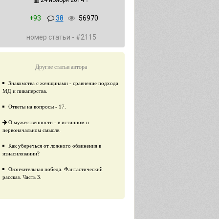
24 ноября 2014
↑
+93
38
56970
номер статьи - #2115
Другие статьи автора
Знакомства с женщинами - сравнение подхода
МД и пикаперства.
Ответы на вопросы - 17.
О мужественности - в истинном и
первоначальном смысле.
Как уберечься от ложного обвинения в
изнасиловании?
Окончательная победа. Фантастический
рассказ. Часть 3.