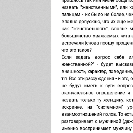
пришлось так или иначе общатьс
назвать "женственными", или 
пальцам - их было не более, чем
вполне допускаю, что их еще ме
как "женственность", вполне 
большинство уважаемых читате
встречали (снова прошу прощен
что это такое?
Если задать вопрос себе 
женственной?" - будет высказ
внешность, характер, поведение, 
т.п. Все эти рассуждения - и это
не будут иметь к сути вопро
окончательное определение я
назвать только ту женщину, ко
искренне, на "системном" 
взаимоотношений полов. То ест
разговаривает с мужчиной (даж
именно воспринимает мужчину 