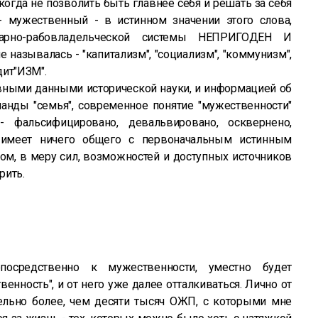
когда не позволить быть главнее себя и решать за себя
 мужественный - в истинном значении этого слова,
арно-рабовладельческой системы НЕПРИГОДЕН И
 называлась - "капитализм", "социализм", "коммунизм",
дит"ИЗМ".
ивными данными исторической науки, и информацией об
манды "семья", современное понятие "мужественности"
- фальсифицировано, девальвировано, осквернено,
 имеет ничего общего с первоначальным истинным
ром, в меру сил, возможностей и доступных источников
рить.
посредственно к мужественности, уместно будет
енность", и от него уже далее отталкиваться. Лично от
тельно более, чем десяти тысяч ОЖП, с которыми мне