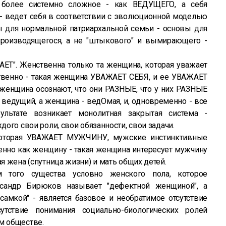
, более системно сложное - как ВЕДУЩЕГО, а себя
- ведет себя в соответствии с эволюционной моделью
ы для нормальной патриархальной семьи - основы для
роизводящегося, а не "штыкового" и вымирающего -
ЕТ". Женственна только та женщина, которая уважает
твенно - такая женщина УВАЖАЕТ СЕБЯ, и ее УВАЖАЕТ
и женщина осознают, что они РАЗНЫЕ, что у них РАЗНЫЕ
ведущий, а женщина - ведОмая, и, одновременно - все
льтате возникает монолитная закрытая система -
дого свои роли, свои обязанности, свои задачи.
которая УВАЖАЕТ МУЖЧИНУ, мужские инстинктивные
нно как женщину - такая женщина интересует мужчину
ая жена (спутница жизни) и мать общих детей.
 того существа условно женского пола, которое
ксандр Бирюков называет "дефектной женщиной", а
самкой" - является базовое и необратимое отсутствие
тствие понимания социально-биологических ролей
м обществе.