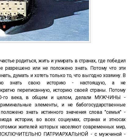
стье родиться, жить и умирать в странах, где победил
не разрешено или не положено знать. Потому что эти
ать, думать и хотеть только то, что выгодно хозяину. В
ено знать свою историю - настоящую, а не
ратно переписанную, историю своей страны. Потому
20-го века, в общем и целом, делали МУЖЧИНЫ -
риминальные элементы, и не бабогосударственные
оложено знать истинного значения слова "семья" -
иода истории, во всех социумах, странах и этносах
 потомки жителей которых населяют современных мир,
- ИСКЛЮЧИТЕЛЬНО ПАТРИАРХАЛЬНОЙ - с мужчиной -