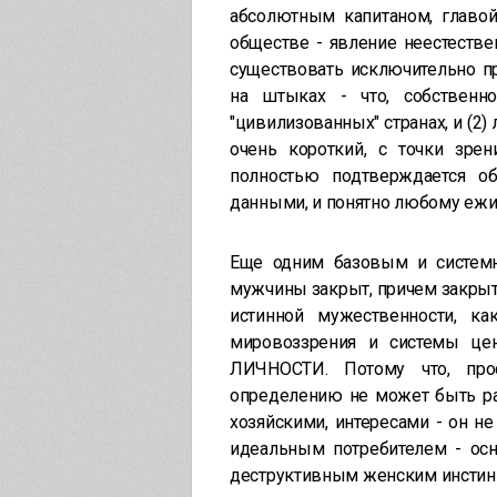
абсолютным капитаном, главой
обществе - явление неестестве
существовать исключительно п
на штыках - что, собственн
"цивилизованных" странах, и (2)
очень короткий, с точки зрен
полностью подтверждается о
данными, и понятно любому ежику
Еще одним базовым и системн
мужчины закрыт, причем закрыт п
истинной мужественности, к
мировоззрения и системы це
ЛИЧНОСТИ. Потому что, про
определению не может быть раб
хозяйскими, интересами - он не
идеальным потребителем - осн
деструктивным женским инстинкт