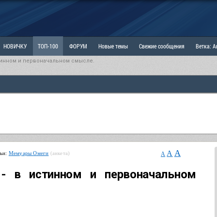
НОВИЧКУ
ТОП-100
ФОРУМ
Новые темы
Свежие сообщения
Ветка: 
тинном и первоначальном смысле.
ка: Наболевшее. Выскажись!
РАЗДЕЛ: Мы и Женщины
РАЗДЕЛ: Маскулизм, МД и
ИТРИНА
КОПИЛКА
ОТНОШЕНИЯ
A
A
тьи:
Мемуары Омеги
(анкета)
A
- в истинном и первоначальном