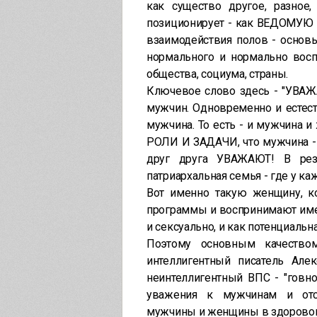
как существо другое, разное
позиционирует - как ВЕДОМУЮ 
взаимодействия полов - основ
нормального и нормально восп
общества, социума, страны.
Ключевое слово здесь - "УВАЖА
мужчин. Одновременно и естес
мужчина. То есть - и мужчина 
РОЛИ И ЗАДАЧИ, что мужчина - 
друг друга УВАЖАЮТ! В резу
патриархальная семья - где у каж
Вот именно такую женщину, 
программы и воспринимают име
и сексуально, и как потенциальн
Поэтому основным качеством
интеллигентный писатель Але
неинтеллигентный ВПС - "говно
уважения к мужчинам и отсу
мужчины и женщины в здорово