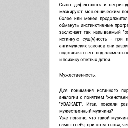
Свою дефектность и непригод
маскируют мошенническим пове
более или менее продолжите
обмануть инстинктивные прогр
заключает так называемый "о
истинную сущ(ч)ность - при 
антимужских законов они разру
подставляют его под алиментное
и психику отнятых детей.
Мужественность.
Для понимания истинного пер
аналогии с понятием "женствен
"УВАЖАЕТ". Итак, поехали р
мужественный мужчина?
Уже понятно, что такой мужчи
самого себя, при этом, снова,