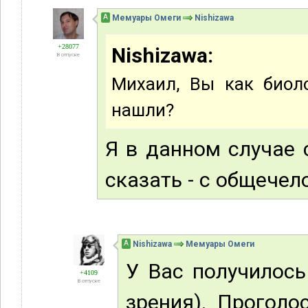
А
Мемуары Омеги
Nishizawa
+28077
Nishizawa:
В отпуске
Михаил, Вы как биол
нашли?
Я в данном случае 
сказать - с общечел
А
Nishizawa
Мемуары Омеги
У Вас получилось
+4109
В отпуске
зрения). Проголо