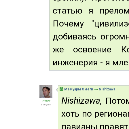
статью я прелом
Почему "цивилиз
добиваясь огромн
же освоение Ко
инженерия - я мле.
А
Мемуары Омеги
Nishizawa
Nishizawa,
Потом
+28077
В отпуске
хоть по региона
павианы правят