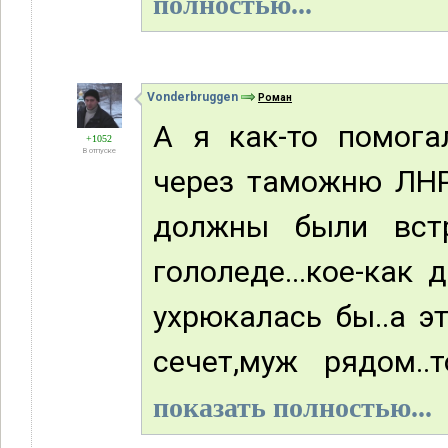
полностью...
Vonderbruggen
Роман
А я как-то помога
+1052
В отпуске
через таможню ЛНР
должны были встре
гололеде...кое-как
ухрюкалась бы..а э
сечет,муж рядом..т
показать полностью...