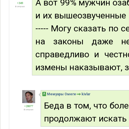
А вот 99% мужчин оза
+349
В отпуске
и их вышеозвученные в
----- Могу сказать по с
на законы даже не
справедливо и честн
измены наказывают, за
А
Мемуары Омеги
kivlar
Беда в том, что бол
+28077
В отпуске
продолжают искать "