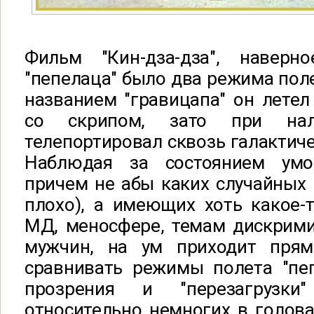
Фильм "Кин-дза-дза", наверн
"пепелаца" было два режима поле
названием "гравицапа" он летел
со скрипом, зато при нал
телепортировал сквозь галактиче
Наблюдая за состоянием ум
причем не абы каких случайных
плохо), а имеющих хоть какое-
МД, меносфере, темам дискрими
мужчин, на ум приходит прям
сравнивать режимы полета "пеп
прозрения и "перезагрузк
относительно немногих в голова