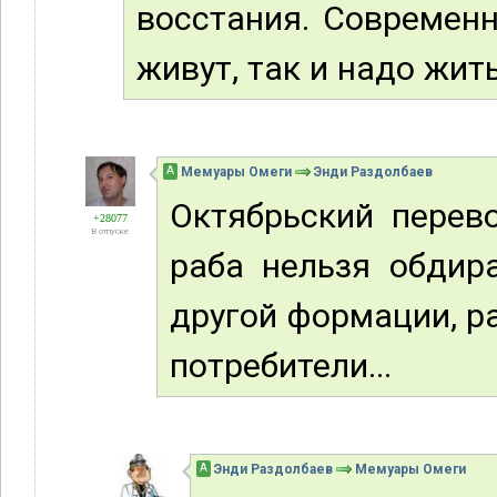
восстания. Современн
живут, так и надо жить
А
Мемуары Омеги
Энди Раздолбаев
Октябрьский перево
+28077
В отпуске
раба нельзя обдир
другой формации, р
потребители...
А
Энди Раздолбаев
Мемуары Омеги