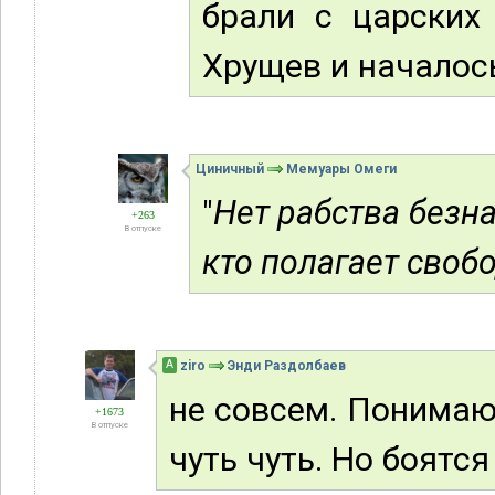
брали с царских
Хрущев и началось
Циничный
Мемуары Омеги
"
Нет рабства безна
+263
В отпуске
кто полагает своб
А
ziro
Энди Раздолбаев
не совсем. Понимаю
+1673
В отпуске
чуть чуть. Но боятс