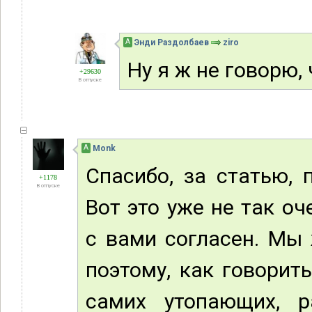
А
Энди Раздолбаев
ziro
Ну я ж не говорю,
+29630
В отпуске
А
Monk
Спасибо, за статью,
+1178
В отпуске
Вот это уже не так о
с вами согласен. Мы 
поэтому, как говорит
самих утопающих, р