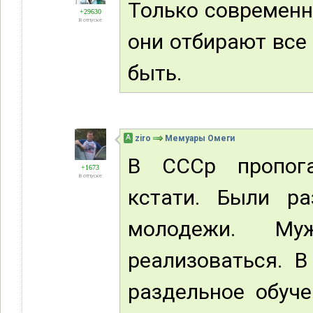
Только современн
+29630
В отпуске
они отбирают все 
быть.
А
ziro
Мемуары Омеги
В СССр пропога
+1673
В отпуске
кстати. Были р
молодежи. Му
реализоваться. В
раздельное обуче