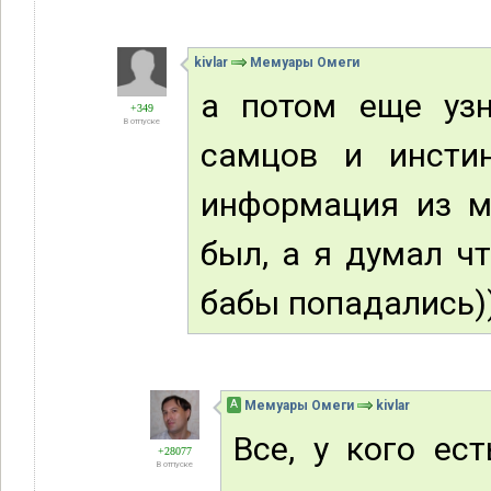
kivlar
Мемуары Омеги
а потом еще уз
+349
В отпуске
самцов и инстин
информация из м
был, а я думал ч
бабы попадались)
А
Мемуары Омеги
kivlar
Все, у кого ес
+28077
В отпуске