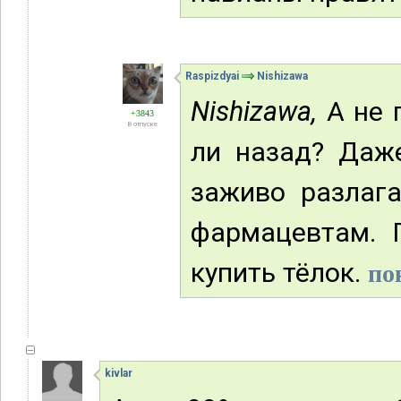
Raspizdyai
Nishizawa
Nishizawa,
А не 
+3843
В отпуске
ли назад? Даже
заживо разлаг
фармацевтам. 
купить тёлок.
по
kivlar