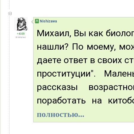
А
Nishizawa
Михаил, Вы как биоло
+4109
В отпуске
нашли? По моему, мо
даете ответ в своих с
проституции". Мале
рассказы возрастн
поработать на китоб
полностью...