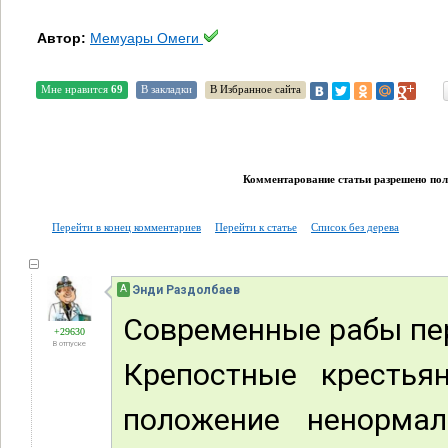
Автор:
Мемуары Омеги
Мне нравится
69
В закладки
В Избранное сайта
Комментарование статьи разрешено поль
Перейти в конец комментариев
Перейти к статье
Список без дерева
А
Энди Раздолбаев
Современные рабы пе
+29630
В отпуске
Крепостные крестьян
положение ненормал