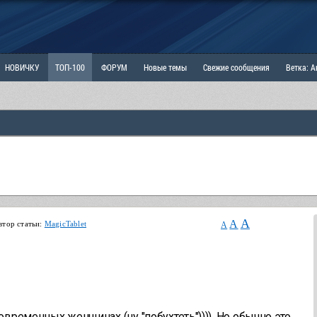
НОВИЧКУ
ТОП-100
ФОРУМ
Новые темы
Свежие сообщения
Ветка: 
ка: Наболевшее. Выскажись!
РАЗДЕЛ: Мы и Женщины
РАЗДЕЛ: Маскулизм, МД и
ИТРИНА
КОПИЛКА
ОТНОШЕНИЯ
A
A
втор статьи:
MagicTablet
A
временных женщинах (ну "побухтеть")))). Но обычно это