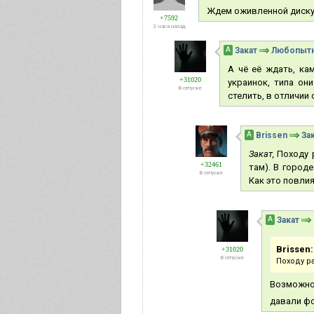
Ждем оживленной диску
+7592
2 часа назад
А
Закат
Любопыт
А чё её ждать, ка
+31020
украинок, типа он
В отпуске
стелить, в отличии 
А
Brissen
За
Закат,
Походу р
+32461
там). В город
В отпуске
Как это повлия
А
Закат
Brissen:
+31020
В отпуске
Походу р
Возможно.
давали ф