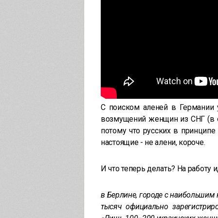
С поиском аленей в Германии у
возмущений женщин из СНГ (в о
потому что русских в принцип
настоящие - не алени, короче.
И что теперь делать? На работу 
в Берлине, городе с наибольшим 
тысяч официально зарегистрир