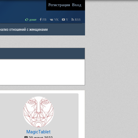
Регистрация
Вход
донат
FB
VK
Y
RSS
Анализ отношений с женщинами
 права мужчин
РАЗДЕЛ: Отцы и Дети
MagicTablet