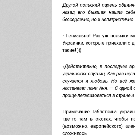
Другой польский парень обвиня
назад его бывшая нашла себе 
бессердечно, но и непатриотично
- Гениально! Раз уж полячки ме
Украинки, которые приехали с де
такие! )))
«Действительно, в последнее в
украинских спутниц. Как раз нед
случается и любовь. Но всё ж
настаивает пани Аня. — С одной 
проще легализоваться в стране и
Примечание Таблеткина: украин
где-то там в окопах, чтобы 
(возможно, европейского) ал
сложилось.