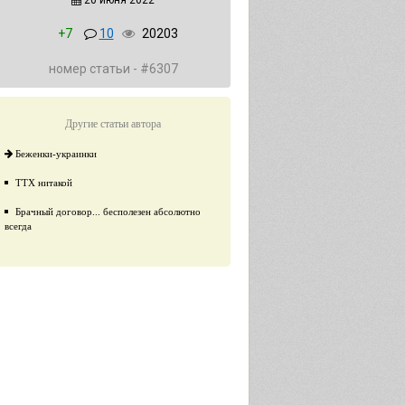
20 июня 2022
+7
10
20203
номер статьи - #6307
Другие статьи автора
Беженки-украинки
ТТХ нитакой
Брачный договор... бесполезен абсолютно
всегда