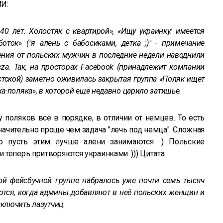
МИ:
0 лет. Холостяк с квартирой», «Ищу украинку: имеется
оток» ("я алень с бабосиками, детка ;)" - примечание
ения от польских мужчин в последние недели наводнили
cza. Так, на просторах Facebook (принадлежит компании
стской) заметно оживилась закрытая группа «Поляк ищет
жа-поляка», в которой ещё недавно царило затишье.
 поляков всё в порядке, в отличии от немцев. То есть
значительно проще чем задача "лечь под немца". Сложная
 но пусть этим лучше алени занимаются. :) Польские
теперь притворяются украинками. ))) Цитата:
той фейсбучной группе набралось уже почти семь тысяч
ются, когда админы добавляют в неё польских женщин и
ключить лазутчиц.