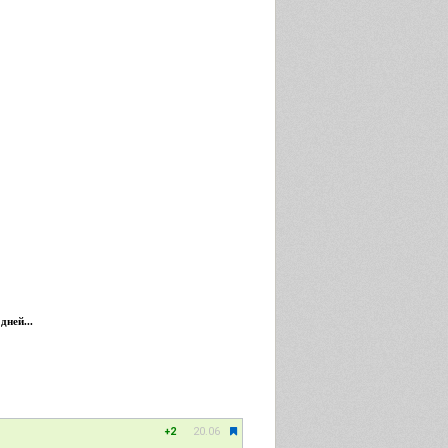
дней...
20.06
+2