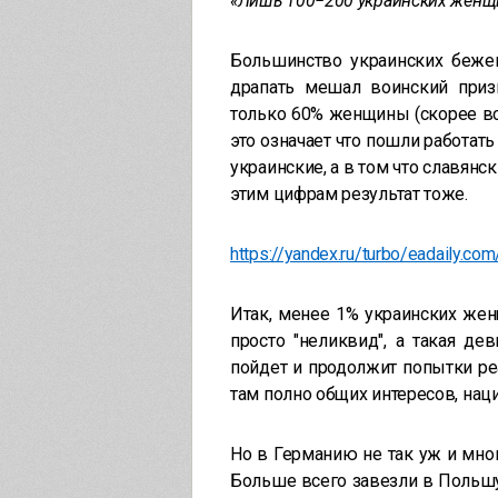
«Лишь 100−200 украинских женщ
Большинство украинских беже
драпать мешал воинский приз
только 60% женщины (скорее все
это означает что пошли работать
украинские, а в том что славянс
этим цифрам результат тоже.
https://yandex.ru/turbo/eadaily.co
Итак, менее 1% украинских жен
просто "неликвид", а такая д
пойдет и продолжит попытки реа
там полно общих интересов, наци
Но в Германию не так уж и мног
Больше всего завезли в Польшу