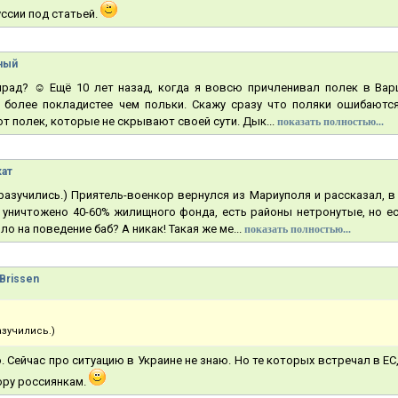
ссии под статьей.
ный
мрад? ☺ Ещё 10 лет назад, когда я вовсю причленивал полек в Вар
и более покладистее чем польки. Скажу сразу что поляки ошибаютс
от полек, которые не скрывают своей сути. Дык...
показать полностью...
кат
азучились.) Приятель-военкор вернулся из Мариуполя и рассказал, в т
е уничтожено 40-60% жилищного фонда, есть районы нетронутые, но ест
ло на поведение баб? А никак! Такая же ме...
показать полностью...
Brissen
азучились.)
 Сейчас про ситуацию в Украине не знаю. Но те которых встречал в ЕС
ору россиянкам.