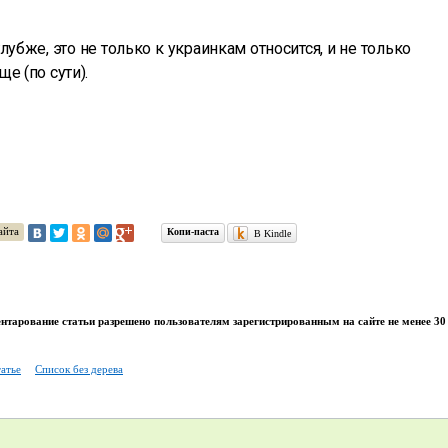
лубже, это не только к украинкам относится, и не только
е (по сути).
айта
Копи-паста
В Kindle
тарование статьи разрешено пользователям зарегистрированным на сайте не менее 30 
татье
Список без дерева