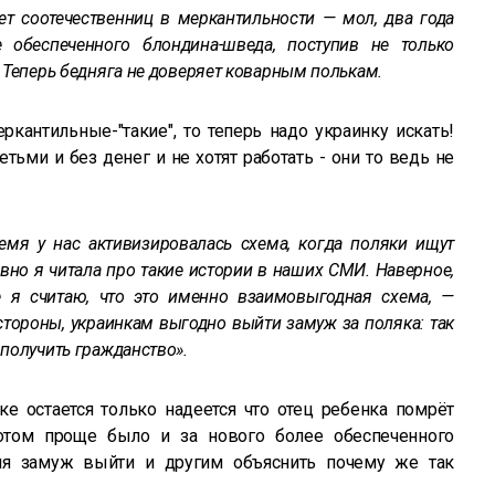
ет соотечественниц в меркантильности — мол, два года
обеспеченного блондина-шведа, поступив не только
. Теперь бедняга не доверяет коварным полькам.
ркантильные-"такие", то теперь надо украинку искать!
тьми и без денег и не хотят работать - они то ведь не
ремя у нас активизировалась схема, когда поляки ищут
авно я читала про такие истории в наших СМИ. Наверное,
е я считаю, что это именно взаимовыгодная схема, —
стороны, украинкам выгодно выйти замуж за поляка: так
 получить гражданство».
ке остается только надеется что отец ребенка помрёт
потом проще было и за нового более обеспеченного
еня замуж выйти и другим объяснить почему же так