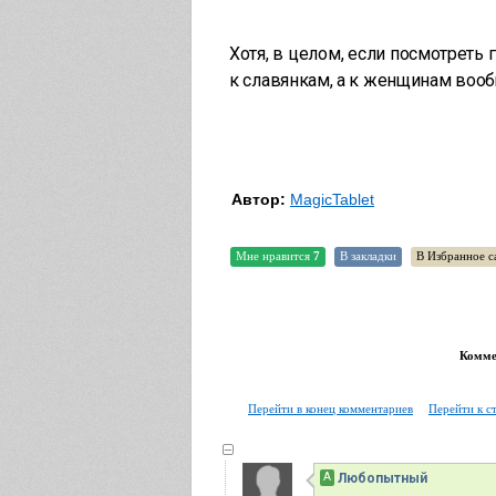
Хотя, в целом, если посмотреть г
к славянкам, а к женщинам вообщ
Автор:
MagicTablet
Мне нравится
7
В закладки
В Избранное с
Коммен
Перейти в конец комментариев
Перейти к с
А
Любопытный