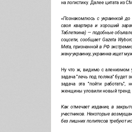
на логистику. Далее цитата из С
«Познакомлюсь с украинкой до 4
своя квартира и хороший зараб
Таблеткина) — подобные объявл
соцсети, сообщает Gazeta Wybor
Meta, признанной в РФ экстреми
жену-украинку, украинка ищет му
Ну что ж, видимо с аленизмом у
задача "лечь под поляка" будет 
задача эта "пойти работать",
женщины уловили новый тренд и 
Как отмечает издание, в закры
участников. Некоторые возмуща
без лишних политесов требуют ис