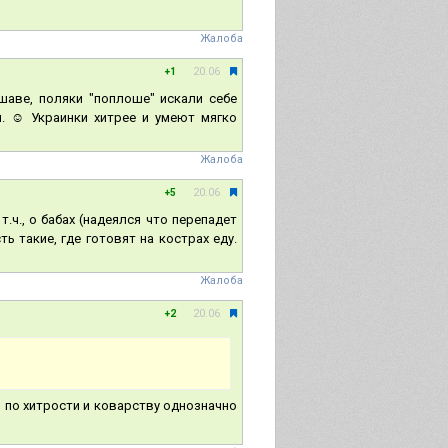
Жалоба
20.06
+1
шаве, поляки "поплоше" искали себе
я. ☺ Украинки хитрее и умеют мягко
Жалоба
20.06
+5
.ч., о бабах (надеялся что перепадет
ь такие, где готовят на кострах еду.
Жалоба
20.06
+2
, по хитрости и коварству однозначно