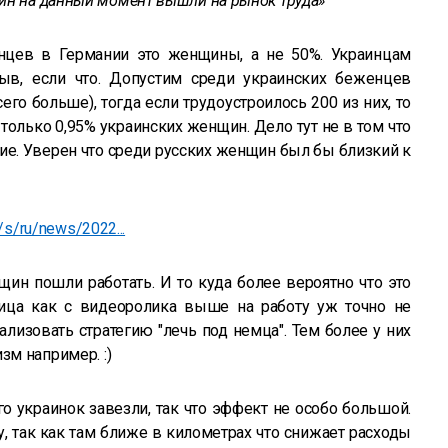
ин на данный момент вышли на рынок труда»
нцев в Германии это женщины, а не 50%. Украинцам
ыв, если что. Допустим среди украинских беженцев
го больше), тогда если трудоустроилось 200 из них, то
 только 0,95% украинских женщин. Дело тут не в том что
кие. Уверен что среди русских женщин был бы близкий к
m/s/ru/news/2022...
щин пошли работать. И то куда более вероятно что это
евица как с видеоролика выше на работу уж точно не
лизовать стратегию "лечь под немца". Тем более у них
зм например. :)
о украинок завезли, так что эффект не особо большой.
, так как там ближе в километрах что снижает расходы