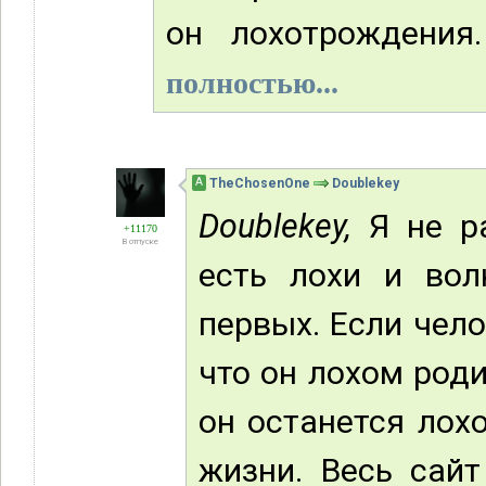
он лохотрождения
полностью...
А
TheChosenOne
Doublekey
Doublekey,
Я не ра
+11170
В отпуске
есть лохи и во
первых. Если чело
что он лохом роди
он останется лохо
жизни. Весь сайт