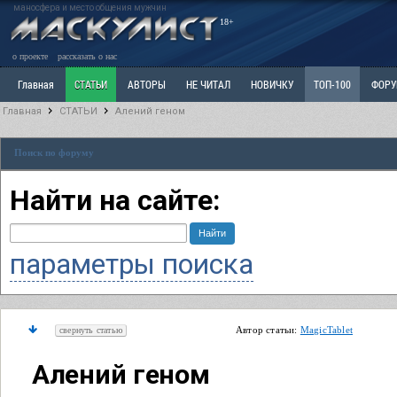
маносфера и место общения мужчин
18+
о проекте
рассказать о нас
Главная
СТАТЬИ
АВТОРЫ
НЕ ЧИТАЛ
НОВИЧКУ
ТОП-100
ФОР
Главная
СТАТЬИ
Алений геном
Ветка: Расстаюсь или Развожусь. САНЧАС
Ветка: Наболевшее. Выскажись!
Р
Поиск по форуму
РАЗДЕЛ: Разное
УЧЕБНИК
ТРИЛОГИЯ
ВИТРИНА
КОПИЛКА
ОТНОШ
Найти на сайте:
параметры поиска
Автор статьи:
MagicTablet
свернуть статью
Алений геном