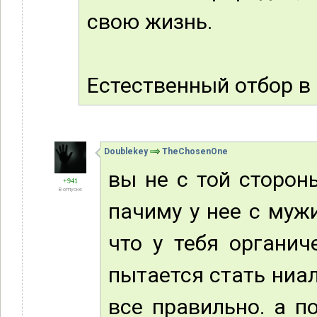
свою жизнь.
Естественный отбор в
Doublekey
TheChosenOne
вы не с той сторон
+941
В отпуске
пачиму у нее с муж
что у тебя органич
пытается стать ниал
все правильно. а п