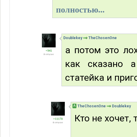
полностью...
Doublekey
TheChosenOne
а потом это ло
+941
В отпуске
как сказано а
статейка и приг
А
TheChosenOne
Doublekey
Кто не хочет,
+11170
В отпуске