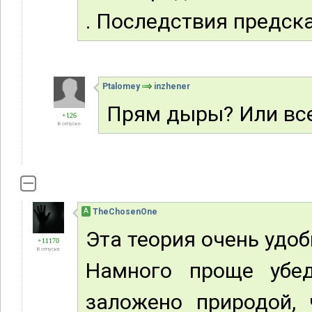
. Последствия предск
Ptalomey
inzhener
Прям дыры? Или вс
+126
В отпуске
А
TheChosenOne
Эта теория очень удоб
+11170
В отпуске
Намного проще убед
заложено природой, 