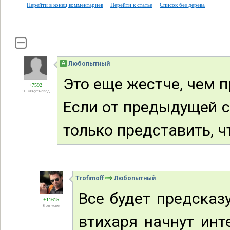
Перейти в конец комментариев
Перейти к статье
Список без дерева
А
Любопытный
Это еще жестче, чем 
+7592
10 минут назад
Если от предыдущей с
только представить, что
Trofimoff
Любопытный
Все будет предсказ
+11615
В отпуске
втихаря начнут ин